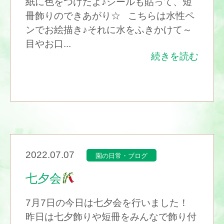
紙に色をつけたよ♪シールも貼って、短
冊飾りのできあがり☆ こちらは水性ペ
ンでお絵描き♪それに水をふきかけて～
目やお口...
続きを読む
2022.07.07
園の日常・ブログ
七夕会
7月7日の今日は七夕会を行いました！
昨日は七夕飾りや短冊をみんなで飾り付