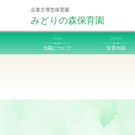
企業主導型保育園
みどりの森保育園
About
Outline
当園について
保育内容