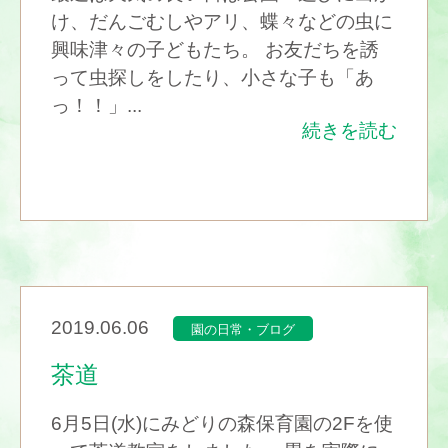
け、だんごむしやアリ、蝶々などの虫に
興味津々の子どもたち。 お友だちを誘
って虫探しをしたり、小さな子も「あ
っ！！」...
続きを読む
2019.06.06
園の日常・ブログ
茶道
6月5日(水)にみどりの森保育園の2Fを使