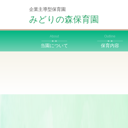
企業主導型保育園
みどりの森保育園
About
Outline
当園について
保育内容