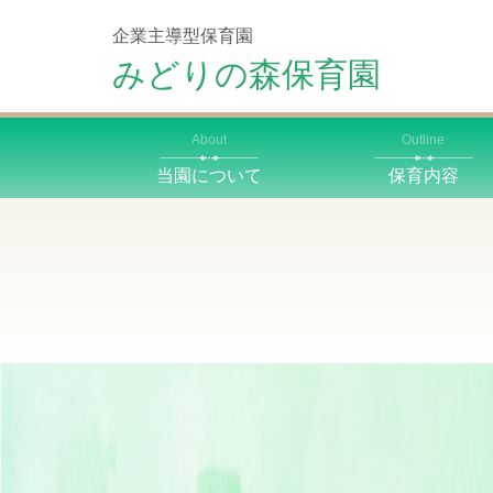
企業主導型保育園
みどりの森保育園
About
Outline
当園について
保育内容