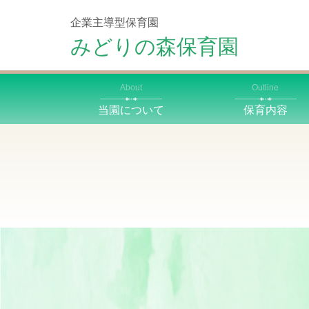
企業主導型保育園
みどりの森保育園
About
Outline
当園について
保育内容