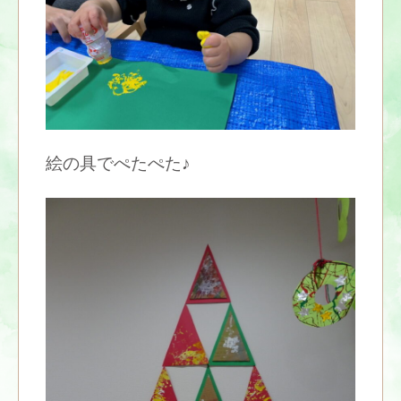
絵の具でぺたぺた♪